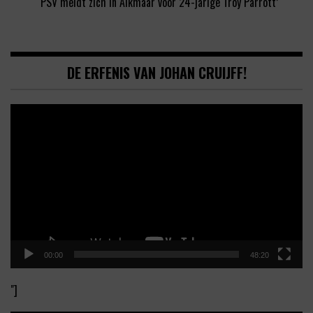
‘PSV meldt zich in Alkmaar voor 24-jarige Troy Parrott’
DE ERFENIS VAN JOHAN CRUIJFF!
Video
Player
00:00
48:20
"]