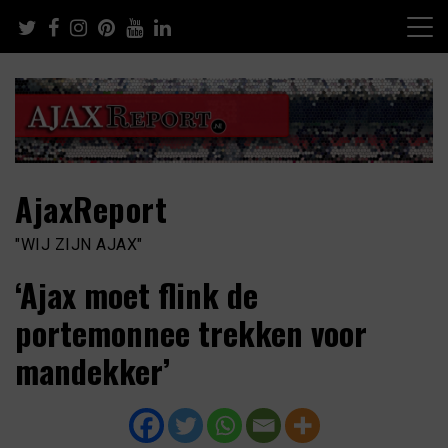
Skip
to
content
AjaxReport
"WIJ ZIJN AJAX"
‘Ajax moet flink de
portemonnee trekken voor
mandekker’