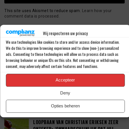
This site uses Akismet to reduce spam.
Learn how your
comment data is processed.
Wij respecteren uw privacy
LAATSTE BERICHTEN
We use technologies like cookies to store and/or access device information.
We do this to improve browsing experience and to show (non-) personalized
ads. Consenting to these technologies will allow us to process data such as
TAKEHIRO TOMIYASU DUIKT OP IN DE
browsing behavior or unique IDs on this site. Not consenting or withdrawing
PREMIER LEAGUE
consent, may adversely affect certain features and functions.
Accepteer
TEGENSLAG VOOR SEAN STEUR: ‘DEAL VAN
Deny
41 MILJOEN EURO’
Opties beheren
LOOPBAAN VAN CHRISTIAN ERIKSEN ZEER