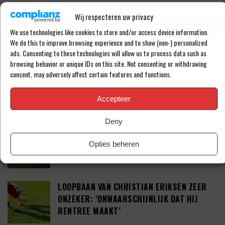
Wij respecteren uw privacy
WEST HAM UNITED MAAKT KOMST VAN JOEL
VELTMAN (34) BEKEND
We use technologies like cookies to store and/or access device information.
We do this to improve browsing experience and to show (non-) personalized
ads. Consenting to these technologies will allow us to process data such as
browsing behavior or unique IDs on this site. Not consenting or withdrawing
consent, may adversely affect certain features and functions.
TAKEHIRO TOMIYASU DUIKT OP IN DE
PREMIER LEAGUE
Accepteer
Deny
TEGENSLAG VOOR SEAN STEUR: ‘DEAL VAN
41 MILJOEN EURO’
Opties beheren
LOOPBAAN VAN CHRISTIAN ERIKSEN ZEER
ONZEKER: ‘ONWAARSCHIJNLIJK DAT HIJ
RENTREE MAAKT’