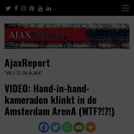
Skip
to
content
AjaxReport
"WIJ ZIJN AJAX"
VIDEO: Hand-in-hand-
kameraden klinkt in de
Amsterdam ArenA (WTF?!?!)