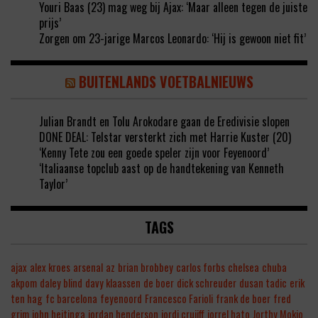
Youri Baas (23) mag weg bij Ajax: ‘Maar alleen tegen de juiste
prijs’
Zorgen om 23-jarige Marcos Leonardo: ‘Hij is gewoon niet fit’
BUITENLANDS VOETBALNIEUWS
Julian Brandt en Tolu Arokodare gaan de Eredivisie slopen
DONE DEAL: Telstar versterkt zich met Harrie Kuster (20)
‘Kenny Tete zou een goede speler zijn voor Feyenoord’
‘Italiaanse topclub aast op de handtekening van Kenneth
Taylor’
TAGS
ajax
alex kroes
arsenal
az
brian brobbey
carlos forbs
chelsea
chuba
akpom
daley blind
davy klaassen
de boer
dick schreuder
dusan tadic
erik
ten hag
fc barcelona
feyenoord
Francesco Farioli
frank de boer
fred
grim
john heitinga
jordan henderson
jordi cruijff
jorrel hato
Jorthy Mokio