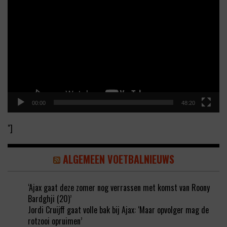
Player
00:00
48:20
"]
ALGEMEEN VOETBALNIEUWS
‘Ajax gaat deze zomer nog verrassen met komst van Roony
Bardghji (20)’
Jordi Cruijff gaat volle bak bij Ajax: ‘Maar opvolger mag de
rotzooi opruimen’