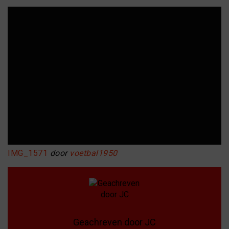
IMG_1571
door
voetbal1950
Geachreven door JC