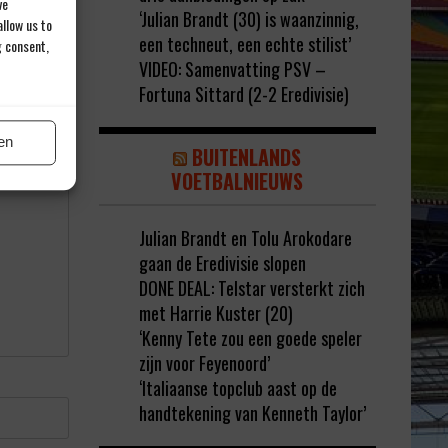
ve
‘Julian Brandt (30) is waanzinnig,
llow us to
een techneut, een echte stilist’
g consent,
VIDEO: Samenvatting PSV –
Fortuna Sittard (2-2 Eredivisie)
rd met
*
en
BUITENLANDS
VOETBALNIEUWS
Julian Brandt en Tolu Arokodare
gaan de Eredivisie slopen
DONE DEAL: Telstar versterkt zich
met Harrie Kuster (20)
‘Kenny Tete zou een goede speler
zijn voor Feyenoord’
‘Italiaanse topclub aast op de
handtekening van Kenneth Taylor’