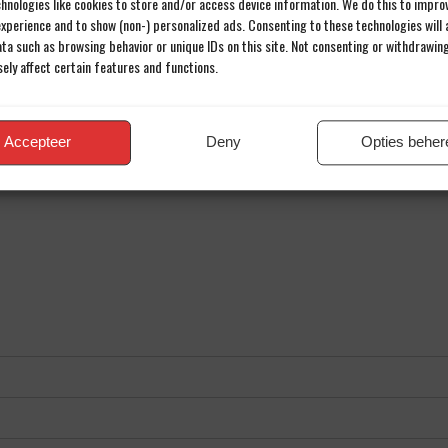
hnologies like cookies to store and/or access device information. We do this to impro
xperience and to show (non-) personalized ads. Consenting to these technologies will a
ta such as browsing behavior or unique IDs on this site. Not consenting or withdrawin
ely affect certain features and functions.
en reactie
iladres wordt niet gepubliceerd.
Verplichte velden zijn gemarkee
Accepteer
Deny
Opties beher