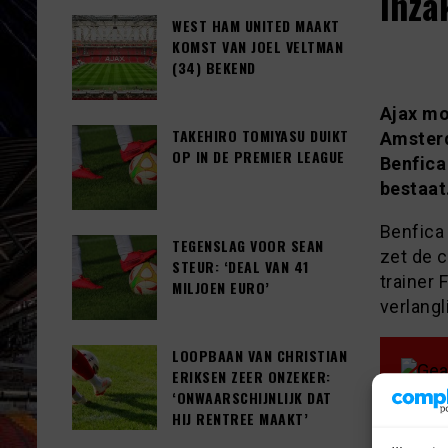
inza
WEST HAM UNITED MAAKT
KOMST VAN JOEL VELTMAN
(34) BEKEND
Ajax mo
TAKEHIRO TOMIYASU DUIKT
Amsterd
OP IN DE PREMIER LEAGUE
Benfica
bestaat
Benfica 
TEGENSLAG VOOR SEAN
zet de c
STEUR: ‘DEAL VAN 41
trainer 
MILJOEN EURO’
verlangl
LOOPBAAN VAN CHRISTIAN
ERIKSEN ZEER ONZEKER:
‘ONWAARSCHIJNLIJK DAT
HIJ RENTREE MAAKT’