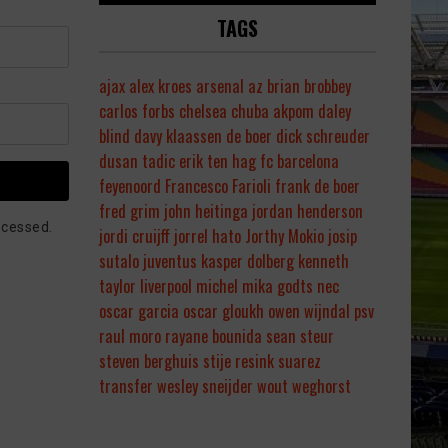
TAGS
ajax
alex kroes
arsenal
az
brian brobbey
carlos forbs
chelsea
chuba akpom
daley
blind
davy klaassen
de boer
dick schreuder
dusan tadic
erik ten hag
fc barcelona
feyenoord
Francesco Farioli
frank de boer
fred grim
john heitinga
jordan henderson
ocessed.
jordi cruijff
jorrel hato
Jorthy Mokio
josip
sutalo
juventus
kasper dolberg
kenneth
taylor
liverpool
michel
mika godts
nec
oscar garcia
oscar gloukh
owen wijndal
psv
raul moro
rayane bounida
sean steur
steven berghuis
stije resink
suarez
transfer
wesley sneijder
wout weghorst