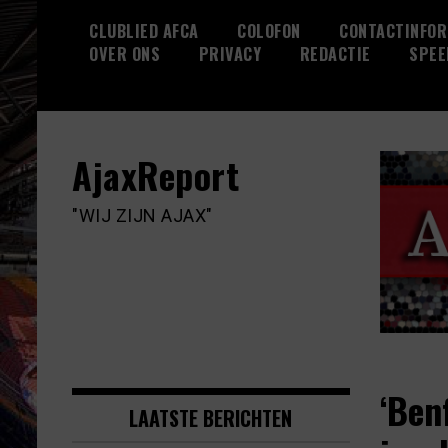
Skip
CLUBLIED AFCA
COLOFON
CONTACTINFOR
to
OVER ONS
PRIVACY
REDACTIE
SPEE
content
AjaxReport
"WIJ ZIJN AJAX"
‘Ben
LAATSTE BERICHTEN