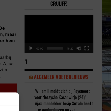
CRUIJFF!
Video
Player
 De
en, maar
oor hem
00:00
48:20
aarbij
"]
r Ajax-
zijn
ALGEMEEN VOETBALNIEUWS
.
‘Willem II meldt zich bij Feyenoord
voor Neraysho Kasanwirjo (24)’
‘Ajax-mandekker Josip Sutalo heeft
drie aanbiedingen op zak’