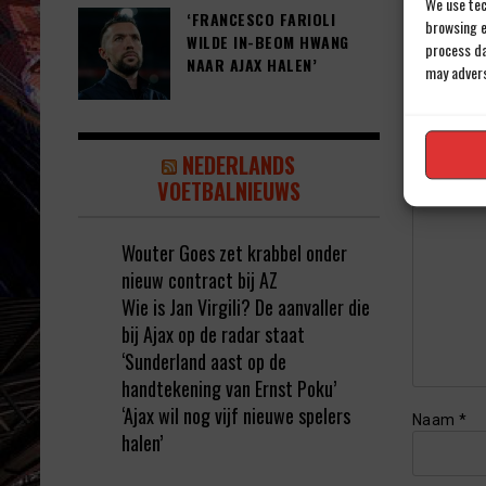
We use tec
‘FRANCESCO FARIOLI
browsing e
WILDE IN-BEOM HWANG
process da
NAAR AJAX HALEN’
may advers
Geef e
Jouw e-ma
Reactie
*
NEDERLANDS
VOETBALNIEUWS
Wouter Goes zet krabbel onder
nieuw contract bij AZ
Wie is Jan Virgili? De aanvaller die
bij Ajax op de radar staat
‘Sunderland aast op de
handtekening van Ernst Poku’
‘Ajax wil nog vijf nieuwe spelers
Naam
*
halen’