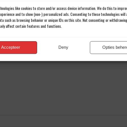
Al meer dan 43 jaar een passie voor voetbal.
hnologies like cookies to store and/or access device information. We do this to impro
xperience and to show (non-) personalized ads. Consenting to these technologies will a
ta such as browsing behavior or unique IDs on this site. Not consenting or withdrawin
ely affect certain features and functions.
en reactie
iladres wordt niet gepubliceerd.
Verplichte velden zijn gemarkee
Accepteer
Deny
Opties beher