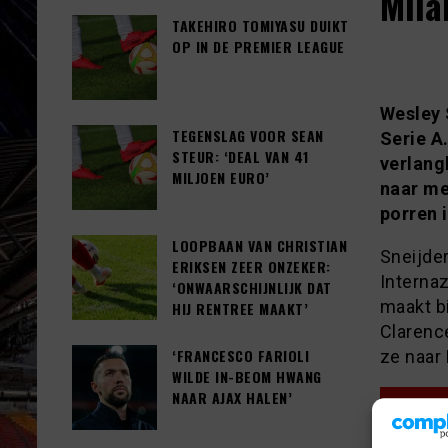
Mila
TAKEHIRO TOMIYASU DUIKT
OP IN DE PREMIER LEAGUE
Wesley 
TEGENSLAG VOOR SEAN
Serie A
STEUR: ‘DEAL VAN 41
verlang
MILJOEN EURO’
naar me
porren 
LOOPBAAN VAN CHRISTIAN
Sneijder
ERIKSEN ZEER ONZEKER:
Internaz
‘ONWAARSCHIJNLIJK DAT
maakt bi
HIJ RENTREE MAAKT’
Clarenc
‘FRANCESCO FARIOLI
ze naar 
WILDE IN-BEOM HWANG
NAAR AJAX HALEN’