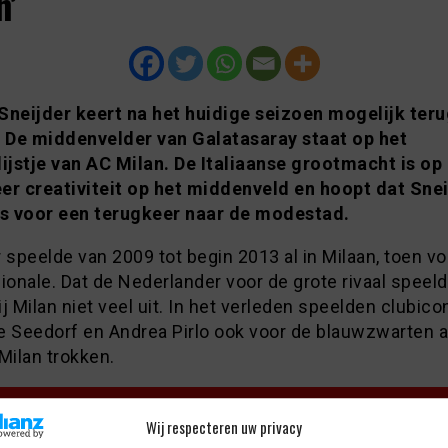
n’
Sneijder keert na het huidige seizoen mogelijk teru
. De middenvelder van Galatasaray staat op het
lijstje van AC Milan. De Italiaanse grootmacht is op
er creativiteit op het middenveld en hoopt dat Snei
is voor een terugkeer naar de modestad.
 speelde van 2009 tot begin 2013 al in Milaan, toen vo
ionale. Dat de Nederlander voor de grote rivaal speeld
j Milan niet veel uit. In het verleden speelden clubico
e Seedorf en Andrea Pirlo ook voor de blauwzwarten 
Milan trokken.
Geachreven door JC
Wij respecteren uw privacy