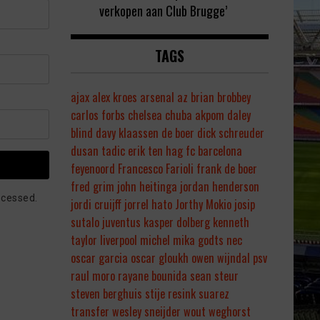
verkopen aan Club Brugge’
TAGS
ajax
alex kroes
arsenal
az
brian brobbey
carlos forbs
chelsea
chuba akpom
daley
blind
davy klaassen
de boer
dick schreuder
dusan tadic
erik ten hag
fc barcelona
feyenoord
Francesco Farioli
frank de boer
fred grim
john heitinga
jordan henderson
ocessed.
jordi cruijff
jorrel hato
Jorthy Mokio
josip
sutalo
juventus
kasper dolberg
kenneth
taylor
liverpool
michel
mika godts
nec
oscar garcia
oscar gloukh
owen wijndal
psv
raul moro
rayane bounida
sean steur
steven berghuis
stije resink
suarez
transfer
wesley sneijder
wout weghorst