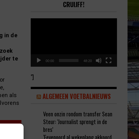
CRUIJFF!
Video
Player
g in de
 zoek
jder te
00:00
48:20
"]
or
e,
ALGEMEEN VOETBALNIEUWS
nen als
alvorens
Veen onzin rondom transfer Sean
Steur: ‘Journalist sprengt in de
bres’
‘Feyenoord al wekenlang akkoord