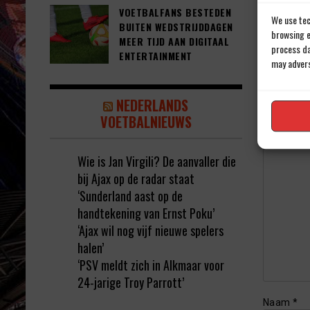
VOETBALFANS BESTEDEN
We use tec
BUITEN WEDSTRIJDDAGEN
browsing e
MEER TIJD AAN DIGITAAL
process da
ENTERTAINMENT
may advers
Geef e
NEDERLANDS
Jouw e-ma
VOETBALNIEUWS
Reactie
*
Wie is Jan Virgili? De aanvaller die
bij Ajax op de radar staat
‘Sunderland aast op de
handtekening van Ernst Poku’
‘Ajax wil nog vijf nieuwe spelers
halen’
‘PSV meldt zich in Alkmaar voor
24-jarige Troy Parrott’
Naam
*