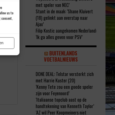
met speler van NEC’
ve
Stunt in de maak: ‘Shane Kluivert
llow us to
(18) gelinkt aan overstap naar
g consent,
Ajax’
Filip Kostic aangekomen Nederland:
‘Ik ga alles geven voor PSV’
rd met
*
en
BUITENLANDS
VOETBALNIEUWS
DONE DEAL: Telstar versterkt zich
met Harrie Kuster (20)
‘Kenny Tete zou een goede speler
zijn voor Feyenoord’
‘Italiaanse topclub aast op de
handtekening van Kenneth Taylor’
‘AZ wil Peer Koopmeiners niet