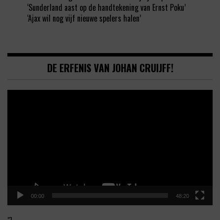
‘Sunderland aast op de handtekening van Ernst Poku’
‘Ajax wil nog vijf nieuwe spelers halen’
DE ERFENIS VAN JOHAN CRUIJFF!
Video
Player
00:00
48:20