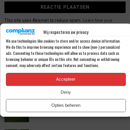
This site uses Akismet to reduce spam.
Learn how your
comment data is processed.
Wij respecteren uw privacy
We use technologies like cookies to store and/or access device information.
We do this to improve browsing experience and to show (non-) personalized
LAATSTE BERICHTEN
ads. Consenting to these technologies will allow us to process data such as
browsing behavior or unique IDs on this site. Not consenting or withdrawing
consent, may adversely affect certain features and functions.
WEST HAM UNITED MAAKT KOMST VAN JOEL
VELTMAN (34) BEKEND
Accepteer
Deny
TAKEHIRO TOMIYASU DUIKT OP IN DE
Opties beheren
PREMIER LEAGUE