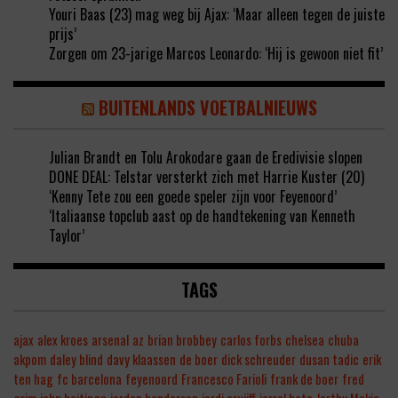
Youri Baas (23) mag weg bij Ajax: ‘Maar alleen tegen de juiste
prijs’
Zorgen om 23-jarige Marcos Leonardo: ‘Hij is gewoon niet fit’
BUITENLANDS VOETBALNIEUWS
Julian Brandt en Tolu Arokodare gaan de Eredivisie slopen
DONE DEAL: Telstar versterkt zich met Harrie Kuster (20)
‘Kenny Tete zou een goede speler zijn voor Feyenoord’
‘Italiaanse topclub aast op de handtekening van Kenneth
Taylor’
TAGS
ajax
alex kroes
arsenal
az
brian brobbey
carlos forbs
chelsea
chuba
akpom
daley blind
davy klaassen
de boer
dick schreuder
dusan tadic
erik
ten hag
fc barcelona
feyenoord
Francesco Farioli
frank de boer
fred