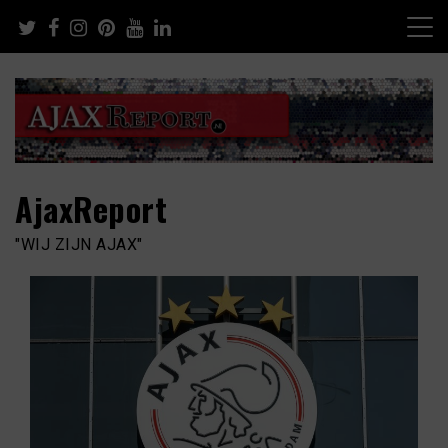
Skip
to
content
AjaxReport
"WIJ ZIJN AJAX"