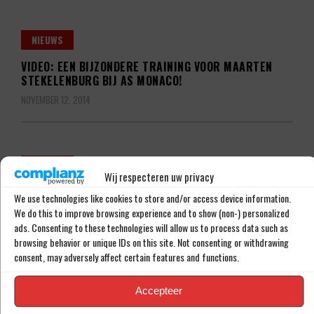
NIEUWS
VIDEO: EEN BIJZONDERE TRAINING VOOR MAARTEN
STEKELENBURG BIJ AS MONACO!
NOVEMBER 12, 2014
NIEUWS
Wij respecteren uw privacy
‘OOK AS MONACO IN DE RACE VOOR FRANK DE BOER’
We use technologies like cookies to store and/or access device information.
APRIL 29, 2014
We do this to improve browsing experience and to show (non-) personalized
ads. Consenting to these technologies will allow us to process data such as
browsing behavior or unique IDs on this site. Not consenting or withdrawing
consent, may adversely affect certain features and functions.
Accepteer
LAATSTE BERICHTEN