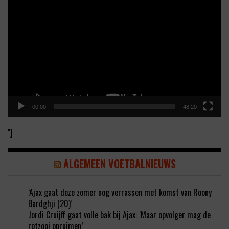
Video
Player
00:00
48:20
"]
ALGEMEEN VOETBALNIEUWS
‘Ajax gaat deze zomer nog verrassen met komst van Roony
Bardghji (20)’
Jordi Cruijff gaat volle bak bij Ajax: ‘Maar opvolger mag de
rotzooi opruimen’