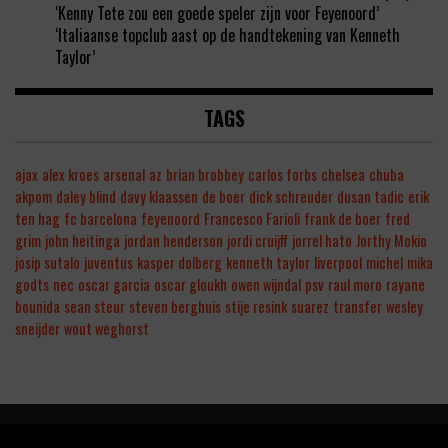
‘Kenny Tete zou een goede speler zijn voor Feyenoord’
‘Italiaanse topclub aast op de handtekening van Kenneth
Taylor’
TAGS
ajax
alex kroes
arsenal
az
brian brobbey
carlos forbs
chelsea
chuba
akpom
daley blind
davy klaassen
de boer
dick schreuder
dusan tadic
erik
ten hag
fc barcelona
feyenoord
Francesco Farioli
frank de boer
fred
grim
john heitinga
jordan henderson
jordi cruijff
jorrel hato
Jorthy Mokio
josip sutalo
juventus
kasper dolberg
kenneth taylor
liverpool
michel
mika
godts
nec
oscar garcia
oscar gloukh
owen wijndal
psv
raul moro
rayane
bounida
sean steur
steven berghuis
stije resink
suarez
transfer
wesley
sneijder
wout weghorst