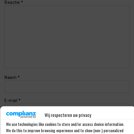
Reactie
*
Naam
*
E-mail
*
Wij respecteren uw privacy
We use technologies like cookies to store and/or access device information.
Website
We do this to improve browsing experience and to show (non-) personalized