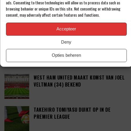
ads. Consenting to these technologies will allow us to process data such as
browsing behavior or unique IDs on this site. Not consenting or withdrawing
consent, may adversely affect certain features and functions.
This site uses Akismet to reduce spam.
Learn how your
Accepteer
comment data is processed.
Deny
Opties beheren
LAATSTE BERICHTEN
WEST HAM UNITED MAAKT KOMST VAN JOEL
VELTMAN (34) BEKEND
TAKEHIRO TOMIYASU DUIKT OP IN DE
PREMIER LEAGUE