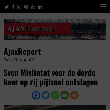
Skip
to
content
AjaxReport
"WIJ ZIJN AJAX"
Sven Mislintat voor de derde
keer op rij pijlsnel ontslagen