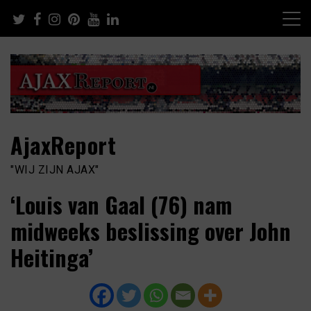
Skip
to
content
AjaxReport
"WIJ ZIJN AJAX"
‘Louis van Gaal (76) nam
midweeks beslissing over John
Heitinga’