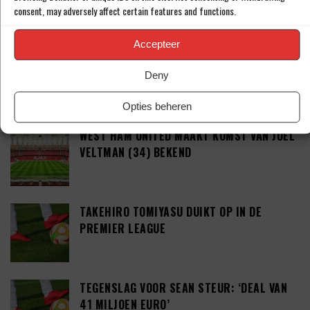
consent, may adversely affect certain features and functions.
This site uses Akismet to reduce spam.
Learn how your
comment data is processed.
Accepteer
Deny
LAATSTE BERICHTEN
Opties beheren
WEST HAM UNITED MAAKT KOMST VAN JOEL
VELTMAN (34) BEKEND
TAKEHIRO TOMIYASU DUIKT OP IN DE
PREMIER LEAGUE
TEGENSLAG VOOR SEAN STEUR: ‘DEAL VAN
41 MILJOEN EURO’