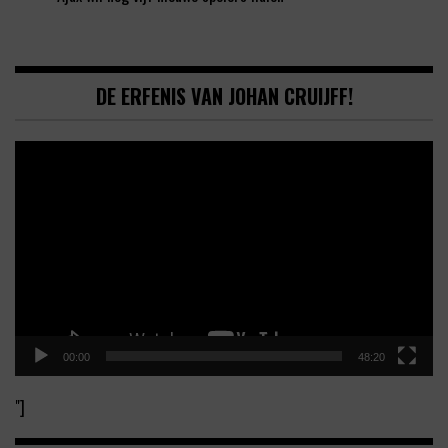
DE ERFENIS VAN JOHAN CRUIJFF!
Video
Player
00:00
48:20
"]