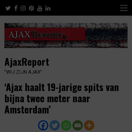
Skip
to
content
AjaxReport
"WIJ ZIJN AJAX"
‘Ajax haalt 19-jarige spits van
bijna twee meter naar
Amsterdam’