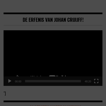
DE ERFENIS VAN JOHAN CRUIJFF!
Video
Player
00:00
48:20
"]