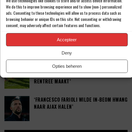
We use technologies like cookies to store and/or access device information.
TAKEHIRO TOMIYASU DUIKT OP IN DE
We do this to improve browsing experience and to show (non-) personalized
PREMIER LEAGUE
ads. Consenting to these technologies will allow us to process data such as
browsing behavior or unique IDs on this site. Not consenting or withdrawing
consent, may adversely affect certain features and functions.
TEGENSLAG VOOR SEAN STEUR: ‘DEAL VAN
Accepteer
41 MILJOEN EURO’
Deny
LOOPBAAN VAN CHRISTIAN ERIKSEN ZEER
Opties beheren
ONZEKER: ‘ONWAARSCHIJNLIJK DAT HIJ
RENTREE MAAKT’
‘FRANCESCO FARIOLI WILDE IN-BEOM HWANG
NAAR AJAX HALEN’