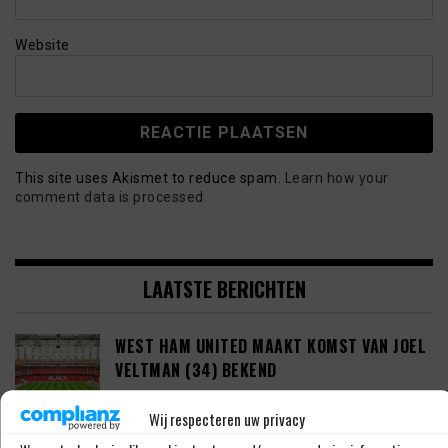
Website
This site uses Akismet to reduce spam.
Learn how your
comment data is processed.
LAATSTE BERICHTEN
WEST HAM UNITED MAAKT KOMST VAN JOEL
VELTMAN (34) BEKEND
Wij respecteren uw privacy