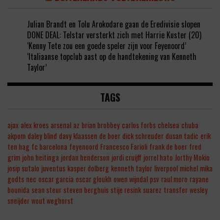
Julian Brandt en Tolu Arokodare gaan de Eredivisie slopen
DONE DEAL: Telstar versterkt zich met Harrie Kuster (20)
‘Kenny Tete zou een goede speler zijn voor Feyenoord’
‘Italiaanse topclub aast op de handtekening van Kenneth
Taylor’
TAGS
ajax
alex kroes
arsenal
az
brian brobbey
carlos forbs
chelsea
chuba
akpom
daley blind
davy klaassen
de boer
dick schreuder
dusan tadic
erik
ten hag
fc barcelona
feyenoord
Francesco Farioli
frank de boer
fred
grim
john heitinga
jordan henderson
jordi cruijff
jorrel hato
Jorthy Mokio
josip sutalo
juventus
kasper dolberg
kenneth taylor
liverpool
michel
mika
godts
nec
oscar garcia
oscar gloukh
owen wijndal
psv
raul moro
rayane
bounida
sean steur
steven berghuis
stije resink
suarez
transfer
wesley
sneijder
wout weghorst