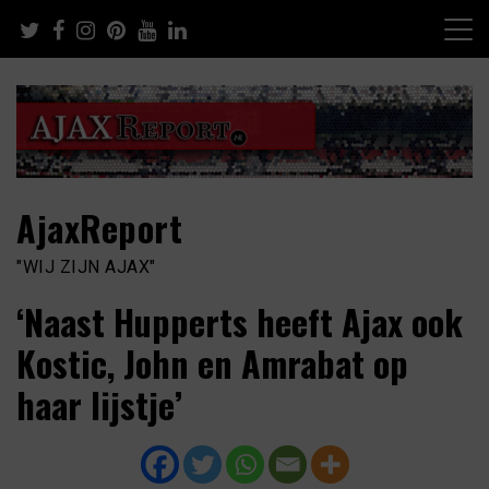
Skip
to
content
AjaxReport
"WIJ ZIJN AJAX"
‘Naast Hupperts heeft Ajax ook
Kostic, John en Amrabat op
haar lijstje’