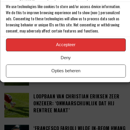
WEST HAM UNITED MAAKT KOMST VAN JOEL
We use technologies like cookies to store and/or access device information.
VELTMAN (34) BEKEND
We do this to improve browsing experience and to show (non-) personalized
ads. Consenting to these technologies will allow us to process data such as
browsing behavior or unique IDs on this site. Not consenting or withdrawing
consent, may adversely affect certain features and functions.
TAKEHIRO TOMIYASU DUIKT OP IN DE
PREMIER LEAGUE
Accepteer
Deny
TEGENSLAG VOOR SEAN STEUR: ‘DEAL VAN
41 MILJOEN EURO’
Opties beheren
LOOPBAAN VAN CHRISTIAN ERIKSEN ZEER
ONZEKER: ‘ONWAARSCHIJNLIJK DAT HIJ
RENTREE MAAKT’
‘FRANCESCO FARIOLI WILDE IN-BEOM HWANG