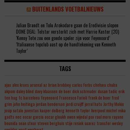
BUITENLANDS VOETBALNIEUWS
Julian Brandt en Tolu Arokodare gaan de Eredivisie slopen
DONE DEAL: Telstar versterkt zich met Harrie Kuster (20)
‘Kenny Tete zou een goede speler zijn voor Feyenoord’
‘Italiaanse topclub aast op de handtekening van Kenneth
Taylor’
TAGS
ajax
alex kroes
arsenal
az
brian brobbey
carlos forbs
chelsea
chuba
akpom
daley blind
davy klaassen
de boer
dick schreuder
dusan tadic
erik
ten hag
fc barcelona
feyenoord
Francesco Farioli
frank de boer
fred
grim
john heitinga
jordan henderson
jordi cruijff
jorrel hato
Jorthy Mokio
josip sutalo
juventus
kasper dolberg
kenneth taylor
liverpool
michel
mika
godts
nec
oscar garcia
oscar gloukh
owen wijndal
psv
raul moro
rayane
bounida
sean steur
steven berghuis
stije resink
suarez
transfer
wesley
sneijder
wout weghorst