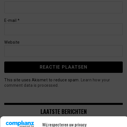
E-mail
*
Website
This site uses Akismet to reduce spam.
Learn how your
comment data is processed.
LAATSTE BERICHTEN
Wij respecteren uw privacy