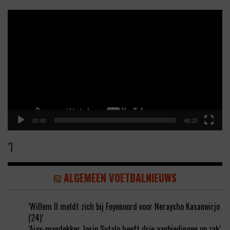
Video
Player
00:00
48:20
"]
ALGEMEEN VOETBALNIEUWS
‘Willem II meldt zich bij Feyenoord voor Neraysho Kasanwirjo
(24)’
‘Ajax-mandekker Josip Sutalo heeft drie aanbiedingen op zak’