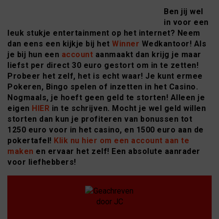
Ben jij wel
in voor een
leuk stukje entertainment op het internet? Neem
dan eens een kijkje bij het
Winner
Wedkantoor! Als
je bij hun een
account
aanmaakt dan krijg je maar
liefst per direct 30 euro gestort om in te zetten!
Probeer het zelf, het is echt waar! Je kunt ermee
Pokeren, Bingo spelen of inzetten in het Casino.
Nogmaals, je hoeft geen geld te storten! Alleen je
eigen
HIER
in te schrijven. Mocht je wel geld willen
storten dan kun je profiteren van bonussen tot
1250 euro voor in het casino, en 1500 euro aan de
pokertafel!
Klik nu hier om een account aan te
maken
en ervaar het zelf! Een absolute aanrader
voor liefhebbers!