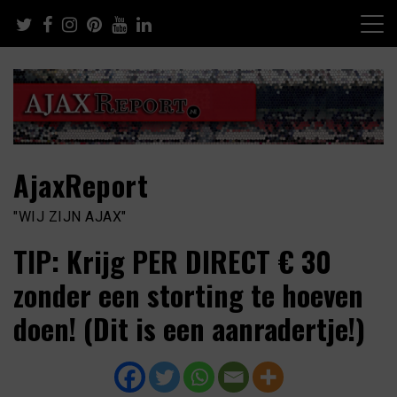
Skip
to
content
AjaxReport
"WIJ ZIJN AJAX"
TIP: Krijg PER DIRECT € 30
zonder een storting te hoeven
doen! (Dit is een aanradertje!)