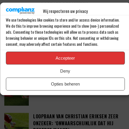
LAATSTE BERICHTEN
Wij respecteren uw privacy
We use technologies like cookies to store and/or access device information.
WEST HAM UNITED MAAKT KOMST VAN JOEL
We do this to improve browsing experience and to show (non-) personalized
VELTMAN (34) BEKEND
ads. Consenting to these technologies will allow us to process data such as
browsing behavior or unique IDs on this site. Not consenting or withdrawing
consent, may adversely affect certain features and functions.
TAKEHIRO TOMIYASU DUIKT OP IN DE
Accepteer
PREMIER LEAGUE
Deny
TEGENSLAG VOOR SEAN STEUR: ‘DEAL VAN
Opties beheren
41 MILJOEN EURO’
LOOPBAAN VAN CHRISTIAN ERIKSEN ZEER
ONZEKER: ‘ONWAARSCHIJNLIJK DAT HIJ