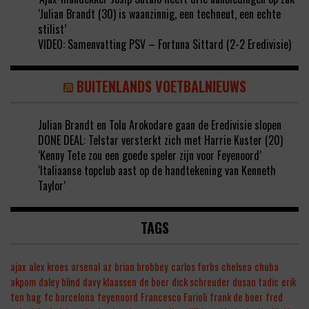
‘Julian Brandt (30) is waanzinnig, een techneut, een echte
stilist’
VIDEO: Samenvatting PSV – Fortuna Sittard (2-2 Eredivisie)
BUITENLANDS VOETBALNIEUWS
Julian Brandt en Tolu Arokodare gaan de Eredivisie slopen
DONE DEAL: Telstar versterkt zich met Harrie Kuster (20)
‘Kenny Tete zou een goede speler zijn voor Feyenoord’
‘Italiaanse topclub aast op de handtekening van Kenneth
Taylor’
TAGS
ajax
alex kroes
arsenal
az
brian brobbey
carlos forbs
chelsea
chuba
akpom
daley blind
davy klaassen
de boer
dick schreuder
dusan tadic
erik
ten hag
fc barcelona
feyenoord
Francesco Farioli
frank de boer
fred