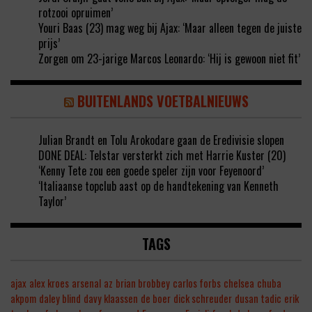
rotzooi opruimen’
Youri Baas (23) mag weg bij Ajax: ‘Maar alleen tegen de juiste
prijs’
Zorgen om 23-jarige Marcos Leonardo: ‘Hij is gewoon niet fit’
BUITENLANDS VOETBALNIEUWS
Julian Brandt en Tolu Arokodare gaan de Eredivisie slopen
DONE DEAL: Telstar versterkt zich met Harrie Kuster (20)
‘Kenny Tete zou een goede speler zijn voor Feyenoord’
‘Italiaanse topclub aast op de handtekening van Kenneth
Taylor’
TAGS
ajax
alex kroes
arsenal
az
brian brobbey
carlos forbs
chelsea
chuba
akpom
daley blind
davy klaassen
de boer
dick schreuder
dusan tadic
erik