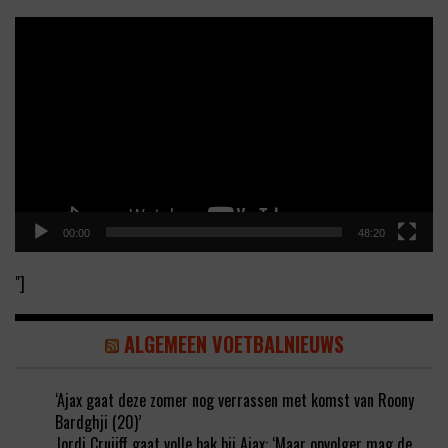
Video
Player
00:00
48:20
"]
ALGEMEEN VOETBALNIEUWS
‘Ajax gaat deze zomer nog verrassen met komst van Roony
Bardghji (20)’
Jordi Cruijff gaat volle bak bij Ajax: ‘Maar opvolger mag de