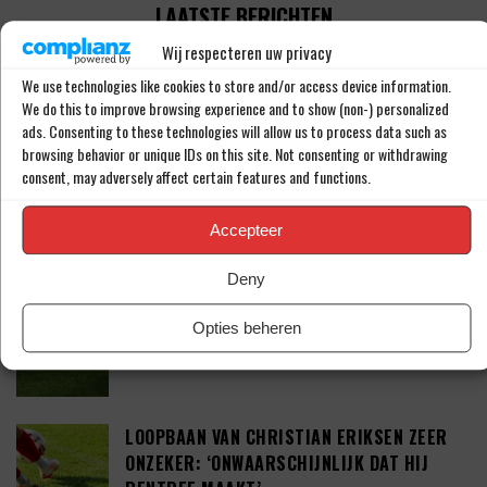
LAATSTE BERICHTEN
Wij respecteren uw privacy
WEST HAM UNITED MAAKT KOMST VAN JOEL
We use technologies like cookies to store and/or access device information.
VELTMAN (34) BEKEND
We do this to improve browsing experience and to show (non-) personalized
ads. Consenting to these technologies will allow us to process data such as
browsing behavior or unique IDs on this site. Not consenting or withdrawing
consent, may adversely affect certain features and functions.
TAKEHIRO TOMIYASU DUIKT OP IN DE
PREMIER LEAGUE
Accepteer
Deny
TEGENSLAG VOOR SEAN STEUR: ‘DEAL VAN
Opties beheren
41 MILJOEN EURO’
LOOPBAAN VAN CHRISTIAN ERIKSEN ZEER
ONZEKER: ‘ONWAARSCHIJNLIJK DAT HIJ