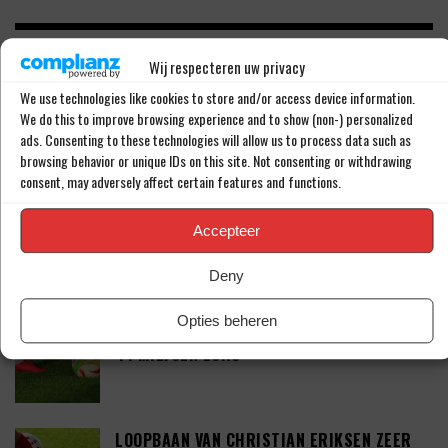
LAATSTE BERICHTEN
Wij respecteren uw privacy
We use technologies like cookies to store and/or access device information.
WEST HAM UNITED MAAKT KOMST VAN JOEL
We do this to improve browsing experience and to show (non-) personalized
VELTMAN (34) BEKEND
ads. Consenting to these technologies will allow us to process data such as
browsing behavior or unique IDs on this site. Not consenting or withdrawing
consent, may adversely affect certain features and functions.
TAKEHIRO TOMIYASU DUIKT OP IN DE
Accepteer
PREMIER LEAGUE
Deny
Opties beheren
TEGENSLAG VOOR SEAN STEUR: ‘DEAL VAN
41 MILJOEN EURO’
LOOPBAAN VAN CHRISTIAN ERIKSEN ZEER