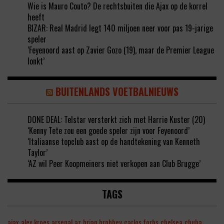
Wie is Mauro Couto? De rechtsbuiten die Ajax op de korrel
heeft
BIZAR: Real Madrid legt 140 miljoen neer voor pas 19-jarige
speler
‘Feyenoord aast op Zavier Gozo (19), maar de Premier League
lonkt’
BUITENLANDS VOETBALNIEUWS
DONE DEAL: Telstar versterkt zich met Harrie Kuster (20)
‘Kenny Tete zou een goede speler zijn voor Feyenoord’
‘Italiaanse topclub aast op de handtekening van Kenneth
Taylor’
‘AZ wil Peer Koopmeiners niet verkopen aan Club Brugge’
TAGS
ajax
alex kroes
arsenal
az
brian brobbey
carlos forbs
chelsea
chuba