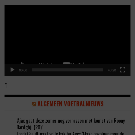
Video
Player
00:00
48:20
"]
ALGEMEEN VOETBALNIEUWS
‘Ajax gaat deze zomer nog verrassen met komst van Roony
Bardghji (20)’
Jordi Cruijff gaat volle bak bij Ajax: ‘Maar opvolger mag de