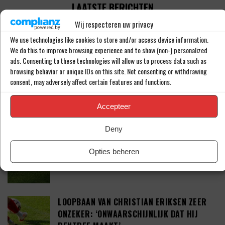
LAATSTE BERICHTEN
Wij respecteren uw privacy
WEST HAM UNITED MAAKT KOMST VAN JOEL
We use technologies like cookies to store and/or access device information.
VELTMAN (34) BEKEND
We do this to improve browsing experience and to show (non-) personalized
ads. Consenting to these technologies will allow us to process data such as
browsing behavior or unique IDs on this site. Not consenting or withdrawing
consent, may adversely affect certain features and functions.
TAKEHIRO TOMIYASU DUIKT OP IN DE
PREMIER LEAGUE
Accepteer
Deny
TEGENSLAG VOOR SEAN STEUR: ‘DEAL VAN
Opties beheren
41 MILJOEN EURO’
LOOPBAAN VAN CHRISTIAN ERIKSEN ZEER
ONZEKER: ‘ONWAARSCHIJNLIJK DAT HIJ