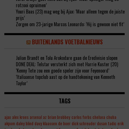
rotzooi opruimen’
Youri Baas (23) mag weg bij Ajax: ‘Maar alleen tegen de juiste
prijs’
Zorgen om 23-jarige Marcos Leonardo: ‘Hij is gewoon niet fit’
BUITENLANDS VOETBALNIEUWS
Julian Brandt en Tolu Arokodare gaan de Eredivisie slopen
DONE DEAL: Telstar versterkt zich met Harrie Kuster (20)
‘Kenny Tete zou een goede speler zijn voor Feyenoord’
‘Italiaanse topclub aast op de handtekening van Kenneth
Taylor’
TAGS
ajax
alex kroes
arsenal
az
brian brobbey
carlos forbs
chelsea
chuba
akpom
daley blind
davy klaassen
de boer
dick schreuder
dusan tadic
erik